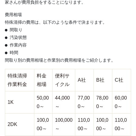
家さんが費用負担をすることになります。
費用相場

特殊清掃の費用は、以下のような条件で決まります。

● 間取り

● 汚染状態

● 作業内容

● 時間

間取り別の費用相場と作業別の費用相場をご紹介します。
特殊清掃
料金
便利サ
A社
B社
C社
作業料金
相場
イクル
50,00
44,000
77,00
78,00
60,00
1K
0～
～
0～
0～
0～
100,0
100,000
110,0
100,0
110,0
2DK
00～
～
00～
00～
00～