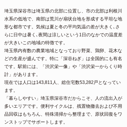
埼玉県深谷市は埼玉県の北部に位置し、市の北部は利根川
水系の低地で、南部は荒川が扇状台地を形成する平坦な地
形な都市です。気候は夏と冬の平均気温の差が大きく､さ
らに日中は暑く､夜間は涼しいという1日のなかでの温度差
が大きいこの地域の特徴です。
埼玉県内有数の農業地域となっており野菜、鶏卵、花木な
どの生産が盛んです。特に「深谷ねぎ」は全国的にも有名
です。駅前には、「渋沢栄一像」や「渋沢栄一からくり時
計」があります。
現在では人口は143,811人、総住宅数53,282戸となってい
ます。
「暮らしやすい」埼玉県深谷市だからこそ、人の流出入が
多いエリアです。便利サイクルは、残置物撤去および不用
品回収はもちろん、特殊清掃から整理まで、原状回復をワ
ンストップでサポートします。